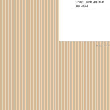
Recupero Vecchia Stazioncina
Parco Urbano
Studio Di Arch