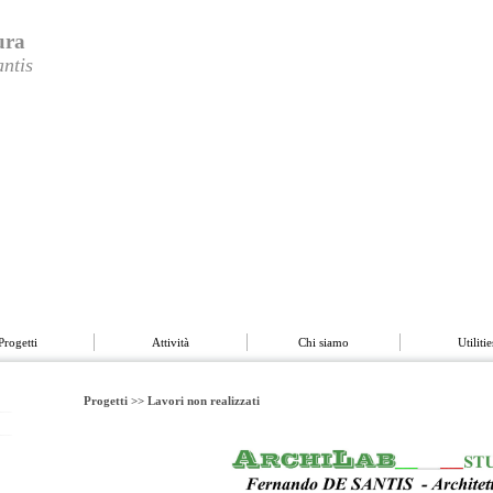
ura
ntis
 siamo
Utilities
Contatti
Progetti
Attività
Chi siamo
Utilitie
Progetti >>
Lavori non realizzati